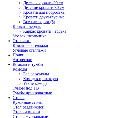
Детская кровать 90 см
Детские кровати 80 см
Кровать для подростка
Кровати двухъярусные
Все категории (5)
Кровать-чердак
Каркас кровати чердака
Уголок школьника
Стеллажи
Книжные стеллажи
Угловые стеллажи
Полки
Антресоли
Комоды и тумбы
Комоды
Белые комоды
Комод в прихожую
Узкие комоды
Тумбы под ТВ
Тумбы прикроватные
Столы
Кухонные столы
Стол раздвижной
Столы-книжки
Столы журнальные