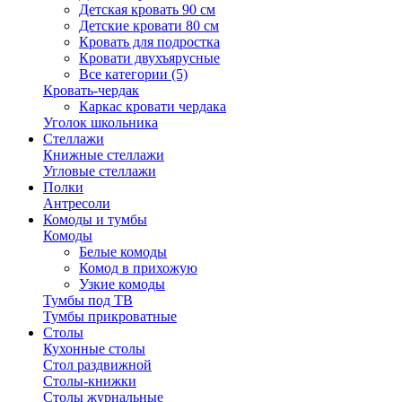
Детская кровать 90 см
Детские кровати 80 см
Кровать для подростка
Кровати двухъярусные
Все категории (5)
Кровать-чердак
Каркас кровати чердака
Уголок школьника
Стеллажи
Книжные стеллажи
Угловые стеллажи
Полки
Антресоли
Комоды и тумбы
Комоды
Белые комоды
Комод в прихожую
Узкие комоды
Тумбы под ТВ
Тумбы прикроватные
Столы
Кухонные столы
Стол раздвижной
Столы-книжки
Столы журнальные