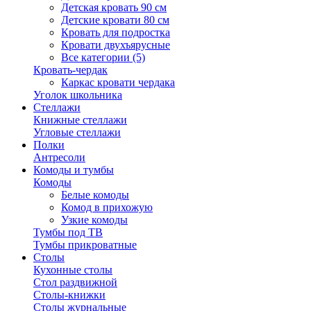
Детская кровать 90 см
Детские кровати 80 см
Кровать для подростка
Кровати двухъярусные
Все категории (5)
Кровать-чердак
Каркас кровати чердака
Уголок школьника
Стеллажи
Книжные стеллажи
Угловые стеллажи
Полки
Антресоли
Комоды и тумбы
Комоды
Белые комоды
Комод в прихожую
Узкие комоды
Тумбы под ТВ
Тумбы прикроватные
Столы
Кухонные столы
Стол раздвижной
Столы-книжки
Столы журнальные