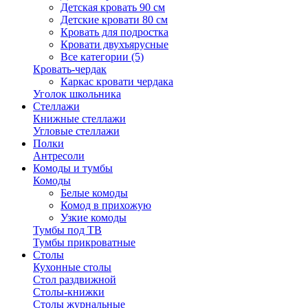
Детская кровать 90 см
Детские кровати 80 см
Кровать для подростка
Кровати двухъярусные
Все категории (5)
Кровать-чердак
Каркас кровати чердака
Уголок школьника
Стеллажи
Книжные стеллажи
Угловые стеллажи
Полки
Антресоли
Комоды и тумбы
Комоды
Белые комоды
Комод в прихожую
Узкие комоды
Тумбы под ТВ
Тумбы прикроватные
Столы
Кухонные столы
Стол раздвижной
Столы-книжки
Столы журнальные