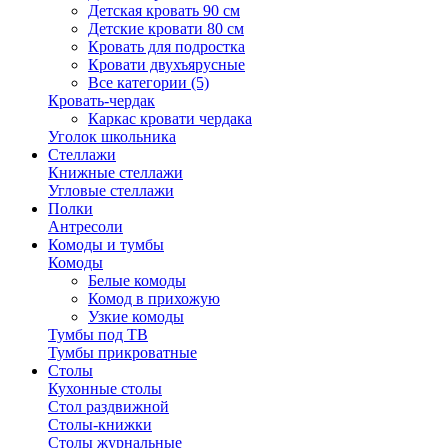
Детская кровать 90 см
Детские кровати 80 см
Кровать для подростка
Кровати двухъярусные
Все категории (5)
Кровать-чердак
Каркас кровати чердака
Уголок школьника
Стеллажи
Книжные стеллажи
Угловые стеллажи
Полки
Антресоли
Комоды и тумбы
Комоды
Белые комоды
Комод в прихожую
Узкие комоды
Тумбы под ТВ
Тумбы прикроватные
Столы
Кухонные столы
Стол раздвижной
Столы-книжки
Столы журнальные