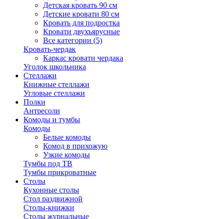
Детская кровать 90 см
Детские кровати 80 см
Кровать для подростка
Кровати двухъярусные
Все категории (5)
Кровать-чердак
Каркас кровати чердака
Уголок школьника
Стеллажи
Книжные стеллажи
Угловые стеллажи
Полки
Антресоли
Комоды и тумбы
Комоды
Белые комоды
Комод в прихожую
Узкие комоды
Тумбы под ТВ
Тумбы прикроватные
Столы
Кухонные столы
Стол раздвижной
Столы-книжки
Столы журнальные