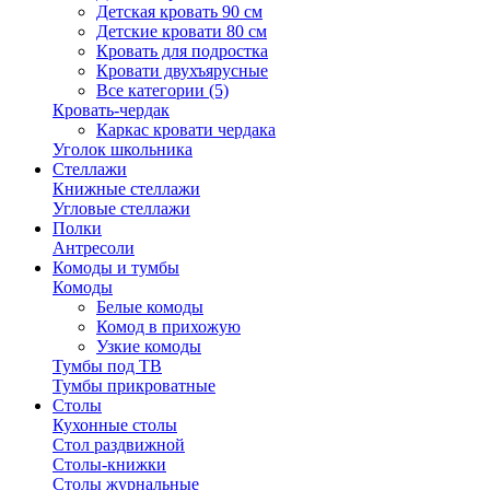
Детская кровать 90 см
Детские кровати 80 см
Кровать для подростка
Кровати двухъярусные
Все категории (5)
Кровать-чердак
Каркас кровати чердака
Уголок школьника
Стеллажи
Книжные стеллажи
Угловые стеллажи
Полки
Антресоли
Комоды и тумбы
Комоды
Белые комоды
Комод в прихожую
Узкие комоды
Тумбы под ТВ
Тумбы прикроватные
Столы
Кухонные столы
Стол раздвижной
Столы-книжки
Столы журнальные