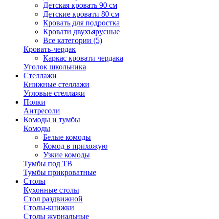
Детская кровать 90 см
Детские кровати 80 см
Кровать для подростка
Кровати двухъярусные
Все категории (5)
Кровать-чердак
Каркас кровати чердака
Уголок школьника
Стеллажи
Книжные стеллажи
Угловые стеллажи
Полки
Антресоли
Комоды и тумбы
Комоды
Белые комоды
Комод в прихожую
Узкие комоды
Тумбы под ТВ
Тумбы прикроватные
Столы
Кухонные столы
Стол раздвижной
Столы-книжки
Столы журнальные