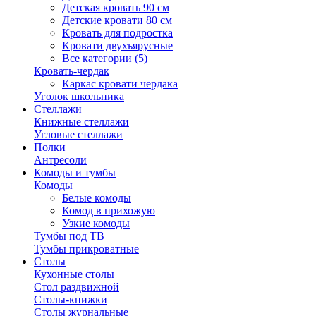
Детская кровать 90 см
Детские кровати 80 см
Кровать для подростка
Кровати двухъярусные
Все категории (5)
Кровать-чердак
Каркас кровати чердака
Уголок школьника
Стеллажи
Книжные стеллажи
Угловые стеллажи
Полки
Антресоли
Комоды и тумбы
Комоды
Белые комоды
Комод в прихожую
Узкие комоды
Тумбы под ТВ
Тумбы прикроватные
Столы
Кухонные столы
Стол раздвижной
Столы-книжки
Столы журнальные