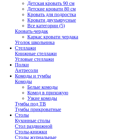
Детская кровать 90 см
Детские кровати 80 см
Кровать для подростка
Кровати двухъярусные
Все категории (5)
Кровать-чердак
Каркас кровати чердака
Уголок школьника
Стеллажи
Книжные стеллажи
Угловые стеллажи
Полки
Антресоли
Комоды и тумбы
Комоды
Белые комоды
Комод в прихожую
Узкие комоды
Тумбы под ТВ
Тумбы прикроватные
Столы
Кухонные столы
Стол раздвижной
Столы-книжки
Столы журнальные