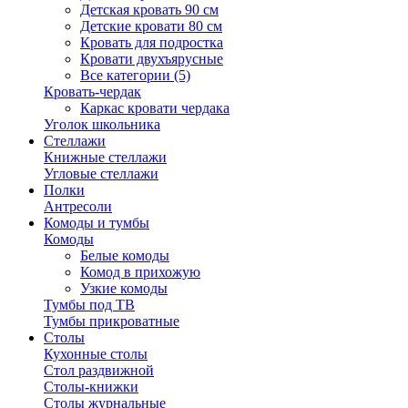
Детская кровать 90 см
Детские кровати 80 см
Кровать для подростка
Кровати двухъярусные
Все категории (5)
Кровать-чердак
Каркас кровати чердака
Уголок школьника
Стеллажи
Книжные стеллажи
Угловые стеллажи
Полки
Антресоли
Комоды и тумбы
Комоды
Белые комоды
Комод в прихожую
Узкие комоды
Тумбы под ТВ
Тумбы прикроватные
Столы
Кухонные столы
Стол раздвижной
Столы-книжки
Столы журнальные