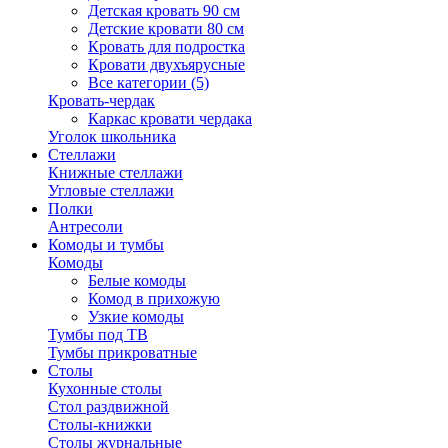
Детская кровать 90 см
Детские кровати 80 см
Кровать для подростка
Кровати двухъярусные
Все категории (5)
Кровать-чердак
Каркас кровати чердака
Уголок школьника
Стеллажи
Книжные стеллажи
Угловые стеллажи
Полки
Антресоли
Комоды и тумбы
Комоды
Белые комоды
Комод в прихожую
Узкие комоды
Тумбы под ТВ
Тумбы прикроватные
Столы
Кухонные столы
Стол раздвижной
Столы-книжки
Столы журнальные