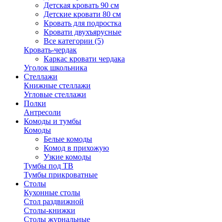
Детская кровать 90 см
Детские кровати 80 см
Кровать для подростка
Кровати двухъярусные
Все категории (5)
Кровать-чердак
Каркас кровати чердака
Уголок школьника
Стеллажи
Книжные стеллажи
Угловые стеллажи
Полки
Антресоли
Комоды и тумбы
Комоды
Белые комоды
Комод в прихожую
Узкие комоды
Тумбы под ТВ
Тумбы прикроватные
Столы
Кухонные столы
Стол раздвижной
Столы-книжки
Столы журнальные