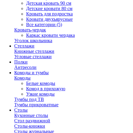
Детская кровать 90 см
Детские кровати 80 см
Кровать для подростка
Кровати двухъярусные
Все категории (5)
Кровать-чердак
Каркас кровати чердака
Уголок школьника
Стеллажи
Книжные стеллажи
Угловые стеллажи
Полки
Антресоли
Комоды и тумбы
Комоды
Белые комоды
Комод в прихожую
Узкие комоды
Тумбы под ТВ
Тумбы прикроватные
Столы
Кухонные столы
Стол раздвижной
Столы-книжки
Столы журнальные