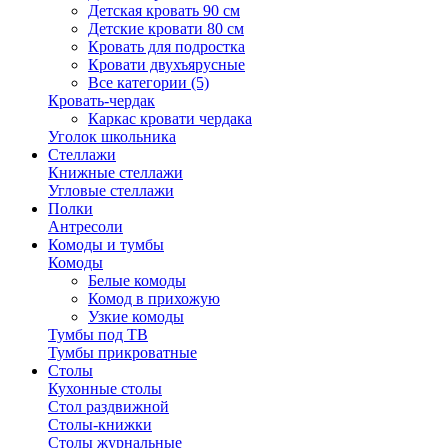
Детская кровать 90 см
Детские кровати 80 см
Кровать для подростка
Кровати двухъярусные
Все категории (5)
Кровать-чердак
Каркас кровати чердака
Уголок школьника
Стеллажи
Книжные стеллажи
Угловые стеллажи
Полки
Антресоли
Комоды и тумбы
Комоды
Белые комоды
Комод в прихожую
Узкие комоды
Тумбы под ТВ
Тумбы прикроватные
Столы
Кухонные столы
Стол раздвижной
Столы-книжки
Столы журнальные