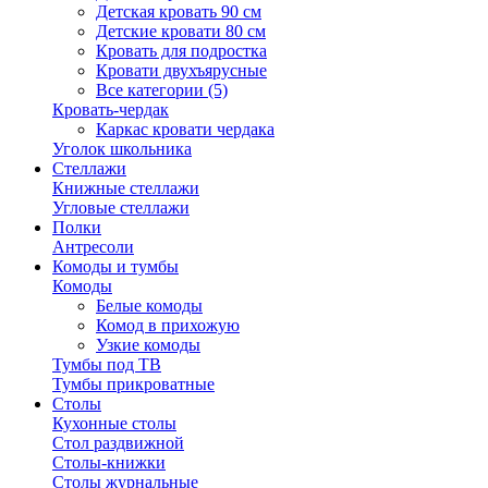
Детская кровать 90 см
Детские кровати 80 см
Кровать для подростка
Кровати двухъярусные
Все категории (5)
Кровать-чердак
Каркас кровати чердака
Уголок школьника
Стеллажи
Книжные стеллажи
Угловые стеллажи
Полки
Антресоли
Комоды и тумбы
Комоды
Белые комоды
Комод в прихожую
Узкие комоды
Тумбы под ТВ
Тумбы прикроватные
Столы
Кухонные столы
Стол раздвижной
Столы-книжки
Столы журнальные