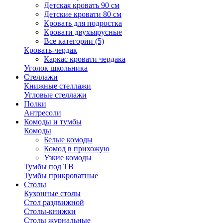
Детская кровать 90 см
Детские кровати 80 см
Кровать для подростка
Кровати двухъярусные
Все категории (5)
Кровать-чердак
Каркас кровати чердака
Уголок школьника
Стеллажи
Книжные стеллажи
Угловые стеллажи
Полки
Антресоли
Комоды и тумбы
Комоды
Белые комоды
Комод в прихожую
Узкие комоды
Тумбы под ТВ
Тумбы прикроватные
Столы
Кухонные столы
Стол раздвижной
Столы-книжки
Столы журнальные