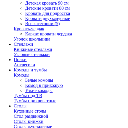
Детская кровать 90 см
Детские кровати 80 см
Кровать для подростка
Кровати двухъярусные
Все категории (5)
Кровать-чердак
Каркас кровати чердака
Уголок школьника
Стеллажи
Книжные стеллажи
Угловые стеллажи
Полки
Антресоли
Комоды и тумбы
Комоды
Белые комоды
Комод в прихожую
Узкие комоды
Тумбы под ТВ
Тумбы прикроватные
Столы
Кухонные столы
Стол раздвижной
Столы-книжки
Столы журнальные