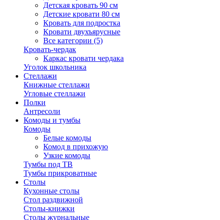
Детская кровать 90 см
Детские кровати 80 см
Кровать для подростка
Кровати двухъярусные
Все категории (5)
Кровать-чердак
Каркас кровати чердака
Уголок школьника
Стеллажи
Книжные стеллажи
Угловые стеллажи
Полки
Антресоли
Комоды и тумбы
Комоды
Белые комоды
Комод в прихожую
Узкие комоды
Тумбы под ТВ
Тумбы прикроватные
Столы
Кухонные столы
Стол раздвижной
Столы-книжки
Столы журнальные