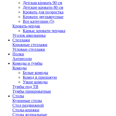
Детская кровать 90 см
Детские кровати 80 см
Кровать для подростка
Кровати двухъярусные
Все категории (5)
Кровать-чердак
Каркас кровати чердака
Уголок школьника
Стеллажи
Книжные стеллажи
Угловые стеллажи
Полки
Антресоли
Комоды и тумбы
Комоды
Белые комоды
Комод в прихожую
Узкие комоды
Тумбы под ТВ
Тумбы прикроватные
Столы
Кухонные столы
Стол раздвижной
Столы-книжки
Столы журнальные