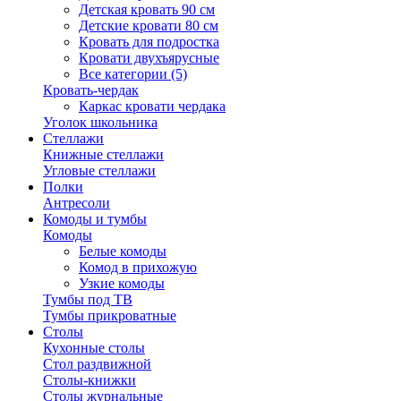
Детская кровать 90 см
Детские кровати 80 см
Кровать для подростка
Кровати двухъярусные
Все категории (5)
Кровать-чердак
Каркас кровати чердака
Уголок школьника
Стеллажи
Книжные стеллажи
Угловые стеллажи
Полки
Антресоли
Комоды и тумбы
Комоды
Белые комоды
Комод в прихожую
Узкие комоды
Тумбы под ТВ
Тумбы прикроватные
Столы
Кухонные столы
Стол раздвижной
Столы-книжки
Столы журнальные