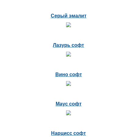
Серый эмалит
Лазурь софт
Вино софт
Маус софт
Нарцисс софт