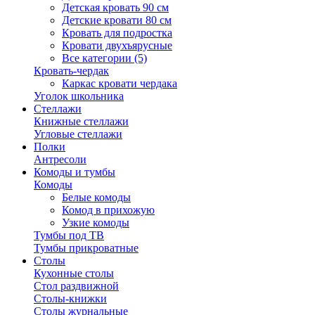
Детская кровать 90 см
Детские кровати 80 см
Кровать для подростка
Кровати двухъярусные
Все категории (5)
Кровать-чердак
Каркас кровати чердака
Уголок школьника
Стеллажи
Книжные стеллажи
Угловые стеллажи
Полки
Антресоли
Комоды и тумбы
Комоды
Белые комоды
Комод в прихожую
Узкие комоды
Тумбы под ТВ
Тумбы прикроватные
Столы
Кухонные столы
Стол раздвижной
Столы-книжки
Столы журнальные