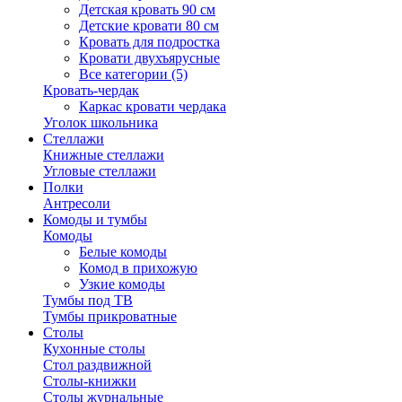
Детская кровать 90 см
Детские кровати 80 см
Кровать для подростка
Кровати двухъярусные
Все категории (5)
Кровать-чердак
Каркас кровати чердака
Уголок школьника
Стеллажи
Книжные стеллажи
Угловые стеллажи
Полки
Антресоли
Комоды и тумбы
Комоды
Белые комоды
Комод в прихожую
Узкие комоды
Тумбы под ТВ
Тумбы прикроватные
Столы
Кухонные столы
Стол раздвижной
Столы-книжки
Столы журнальные