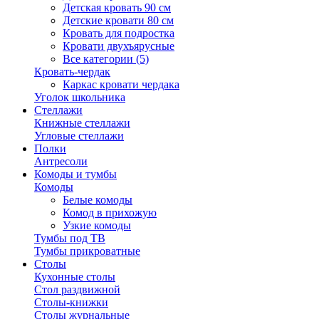
Детская кровать 90 см
Детские кровати 80 см
Кровать для подростка
Кровати двухъярусные
Все категории (5)
Кровать-чердак
Каркас кровати чердака
Уголок школьника
Стеллажи
Книжные стеллажи
Угловые стеллажи
Полки
Антресоли
Комоды и тумбы
Комоды
Белые комоды
Комод в прихожую
Узкие комоды
Тумбы под ТВ
Тумбы прикроватные
Столы
Кухонные столы
Стол раздвижной
Столы-книжки
Столы журнальные