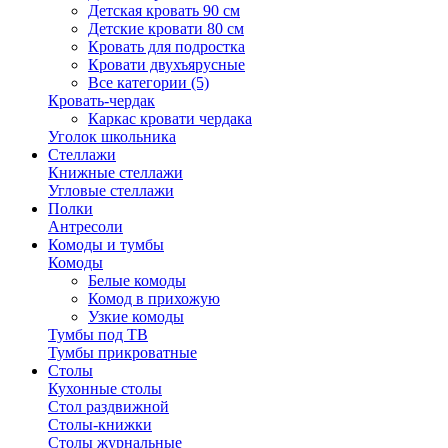
Детская кровать 90 см
Детские кровати 80 см
Кровать для подростка
Кровати двухъярусные
Все категории (5)
Кровать-чердак
Каркас кровати чердака
Уголок школьника
Стеллажи
Книжные стеллажи
Угловые стеллажи
Полки
Антресоли
Комоды и тумбы
Комоды
Белые комоды
Комод в прихожую
Узкие комоды
Тумбы под ТВ
Тумбы прикроватные
Столы
Кухонные столы
Стол раздвижной
Столы-книжки
Столы журнальные