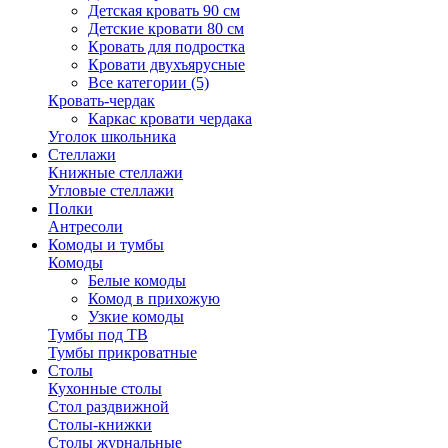
Детская кровать 90 см
Детские кровати 80 см
Кровать для подростка
Кровати двухъярусные
Все категории (5)
Кровать-чердак
Каркас кровати чердака
Уголок школьника
Стеллажи
Книжные стеллажи
Угловые стеллажи
Полки
Антресоли
Комоды и тумбы
Комоды
Белые комоды
Комод в прихожую
Узкие комоды
Тумбы под ТВ
Тумбы прикроватные
Столы
Кухонные столы
Стол раздвижной
Столы-книжки
Столы журнальные