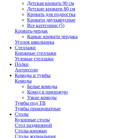
Детская кровать 90 см
Детские кровати 80 см
Кровать для подростка
Кровати двухъярусные
Все категории (5)
Кровать-чердак
Каркас кровати чердака
Уголок школьника
Стеллажи
Книжные стеллажи
Угловые стеллажи
Полки
Антресоли
Комоды и тумбы
Комоды
Белые комоды
Комод в прихожую
Узкие комоды
Тумбы под ТВ
Тумбы прикроватные
Столы
Кухонные столы
Стол раздвижной
Столы-книжки
Столы журнальные