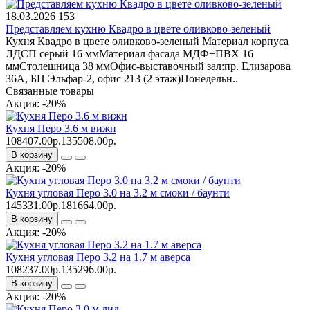
18.03.2026
153
Представляем кухню Квадро в цвете оливково-зеленый
Кухня Квадро в цвете оливково-зеленый Материал корпуса
ЛДСП серый 16 ммМатериал фасада МДФ+ПВХ 16
ммСтолешница 38 ммОфис-выставочный зал:пр. Елизарова
36А, БЦ Эльфар-2, офис 213 (2 этаж)Понедельн..
Связанные товары
Акция: -20%
Кухня Перо 3.6 м вижн
108407.00р.
135508.00р.
В корзину
Акция: -20%
Кухня угловая Перо 3.0 на 3.2 м смоки / баунти
145331.00р.
181664.00р.
В корзину
Акция: -20%
Кухня угловая Перо 3.2 на 1.7 м аверса
108237.00р.
135296.00р.
В корзину
Акция: -20%