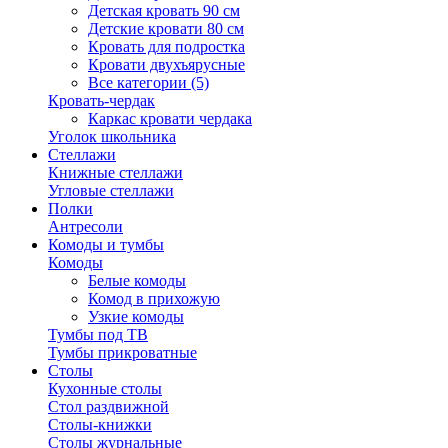
Детская кровать 90 см
Детские кровати 80 см
Кровать для подростка
Кровати двухъярусные
Все категории (5)
Кровать-чердак
Каркас кровати чердака
Уголок школьника
Стеллажи
Книжные стеллажи
Угловые стеллажи
Полки
Антресоли
Комоды и тумбы
Комоды
Белые комоды
Комод в прихожую
Узкие комоды
Тумбы под ТВ
Тумбы прикроватные
Столы
Кухонные столы
Стол раздвижной
Столы-книжки
Столы журнальные