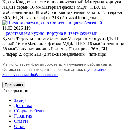
Кухня Квадро в цвете оливково-зеленый Материал корпуса
ЛДСП серый 16 ммМатериал фасада МДФ+ПВХ 16
ммСтолешница 38 ммОфис-выставочный зал:пр. Елизарова
36А, БЦ Эльфар-2, офис 213 (2 этаж)Понедельн..
11.03.2026
119
Представляем кухню Фортуна в цвете бежевый
Кухня Фортуна в цвете бежевыйМатериал корпуса ЛДСП
серый 16 ммМатериал фасада МДФ+ПВХ 16 ммСтолешница
38 ммОфис-выставочный зал:пр. Елизарова 36А, БЦ
Эльфар-2, офис 213 (2 этаж)Понедельник - пятница: ..
Мы используем файлы cookies для улучшения работы сайта.
Оставаясь на нашем сайте, вы соглашаетесь с
условиями
использования файлов cookies
.
Принимаю
Информация
Замер
Доставка
Сборка мебели
Гарантия
Оплата
О нас