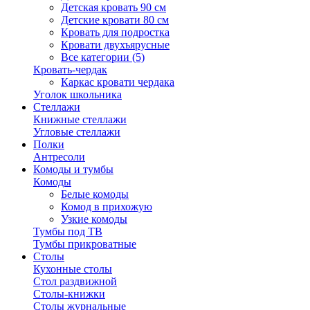
Детская кровать 90 см
Детские кровати 80 см
Кровать для подростка
Кровати двухъярусные
Все категории (5)
Кровать-чердак
Каркас кровати чердака
Уголок школьника
Стеллажи
Книжные стеллажи
Угловые стеллажи
Полки
Антресоли
Комоды и тумбы
Комоды
Белые комоды
Комод в прихожую
Узкие комоды
Тумбы под ТВ
Тумбы прикроватные
Столы
Кухонные столы
Стол раздвижной
Столы-книжки
Столы журнальные