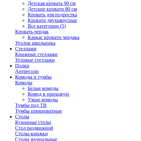
Детская кровать 90 см
Детские кровати 80 см
Кровать для подростка
Кровати двухъярусные
Все категории (5)
Кровать-чердак
Каркас кровати чердака
Уголок школьника
Стеллажи
Книжные стеллажи
Угловые стеллажи
Полки
Антресоли
Комоды и тумбы
Комоды
Белые комоды
Комод в прихожую
Узкие комоды
Тумбы под ТВ
Тумбы прикроватные
Столы
Кухонные столы
Стол раздвижной
Столы-книжки
Столы журнальные