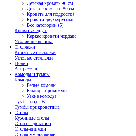
Детская кровать 90 см
Детские кровати 80 см
Кровать для подростка
Кровати двухъярусные
Все категории (5)
Кровать-чердак
Каркас кровати чердака
Уголок школьника
Стеллажи
Книжные стеллажи
Угловые стеллажи
Полки
Антресоли
Комоды и тумбы
Комоды
Белые комоды
Комод в прихожую
Узкие комоды
Тумбы под ТВ
Тумбы прикроватные
Столы
Кухонные столы
Стол раздвижной
Столы-книжки
Столы журнальные