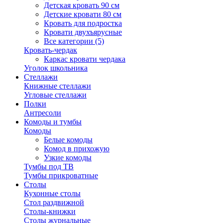
Детская кровать 90 см
Детские кровати 80 см
Кровать для подростка
Кровати двухъярусные
Все категории (5)
Кровать-чердак
Каркас кровати чердака
Уголок школьника
Стеллажи
Книжные стеллажи
Угловые стеллажи
Полки
Антресоли
Комоды и тумбы
Комоды
Белые комоды
Комод в прихожую
Узкие комоды
Тумбы под ТВ
Тумбы прикроватные
Столы
Кухонные столы
Стол раздвижной
Столы-книжки
Столы журнальные