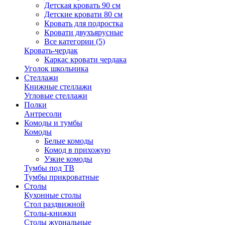
Детская кровать 90 см
Детские кровати 80 см
Кровать для подростка
Кровати двухъярусные
Все категории (5)
Кровать-чердак
Каркас кровати чердака
Уголок школьника
Стеллажи
Книжные стеллажи
Угловые стеллажи
Полки
Антресоли
Комоды и тумбы
Комоды
Белые комоды
Комод в прихожую
Узкие комоды
Тумбы под ТВ
Тумбы прикроватные
Столы
Кухонные столы
Стол раздвижной
Столы-книжки
Столы журнальные