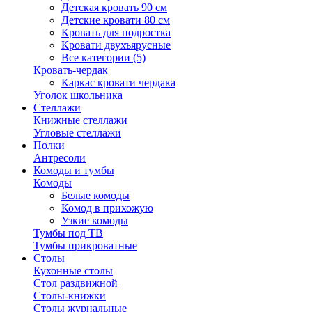
Детская кровать 90 см
Детские кровати 80 см
Кровать для подростка
Кровати двухъярусные
Все категории (5)
Кровать-чердак
Каркас кровати чердака
Уголок школьника
Стеллажи
Книжные стеллажи
Угловые стеллажи
Полки
Антресоли
Комоды и тумбы
Комоды
Белые комоды
Комод в прихожую
Узкие комоды
Тумбы под ТВ
Тумбы прикроватные
Столы
Кухонные столы
Стол раздвижной
Столы-книжки
Столы журнальные