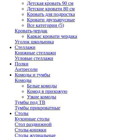
Детская кровать 90 см
Детские кровати 80 см
Кровать для подростка
Кровати двухъярусные
Все категории (5)
Кровать-чердак
Каркас кровати чердака
Уголок школьника
Стеллажи
Книжные стеллажи
Угловые стеллажи
Полки
Антресоли
Комоды и тумбы
Комоды
Белые комоды
Комод в прихожую
Узкие комоды
Тумбы под ТВ
Тумбы прикроватные
Столы
Кухонные столы
Стол раздвижной
Столы-книжки
Столы журнальные