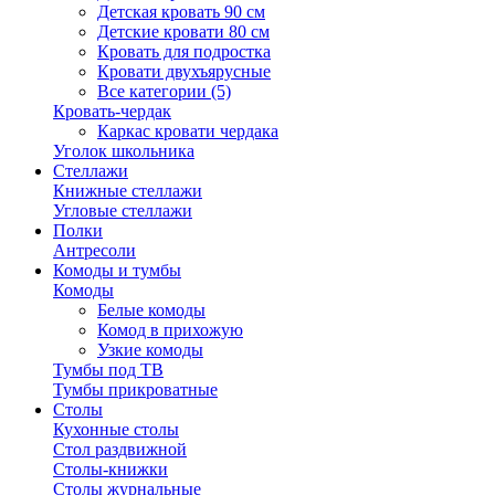
Детская кровать 90 см
Детские кровати 80 см
Кровать для подростка
Кровати двухъярусные
Все категории (5)
Кровать-чердак
Каркас кровати чердака
Уголок школьника
Стеллажи
Книжные стеллажи
Угловые стеллажи
Полки
Антресоли
Комоды и тумбы
Комоды
Белые комоды
Комод в прихожую
Узкие комоды
Тумбы под ТВ
Тумбы прикроватные
Столы
Кухонные столы
Стол раздвижной
Столы-книжки
Столы журнальные