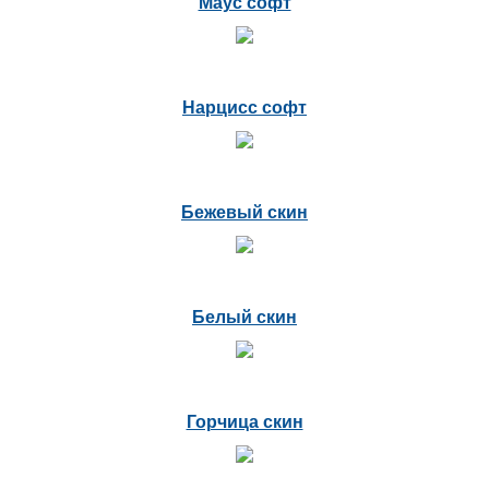
Маус софт
Нарцисс софт
Бежевый скин
Белый скин
Горчица скин