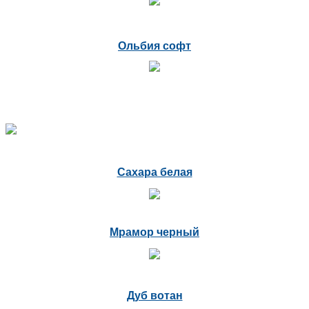
Ольбия софт
Сахара белая
Мрамор черный
Дуб вотан