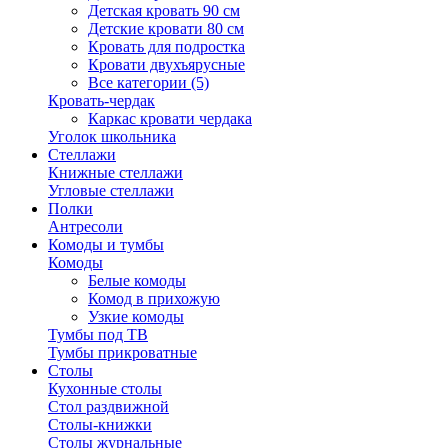
Детская кровать 90 см
Детские кровати 80 см
Кровать для подростка
Кровати двухъярусные
Все категории (5)
Кровать-чердак
Каркас кровати чердака
Уголок школьника
Стеллажи
Книжные стеллажи
Угловые стеллажи
Полки
Антресоли
Комоды и тумбы
Комоды
Белые комоды
Комод в прихожую
Узкие комоды
Тумбы под ТВ
Тумбы прикроватные
Столы
Кухонные столы
Стол раздвижной
Столы-книжки
Столы журнальные