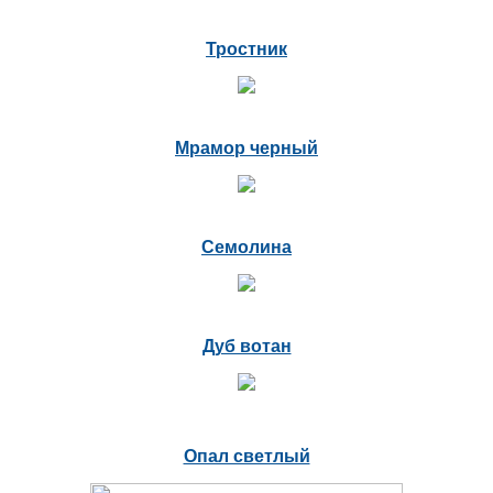
Тростник
Мрамор черный
Семолина
Дуб вотан
Опал светлый