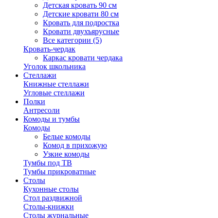
Детская кровать 90 см
Детские кровати 80 см
Кровать для подростка
Кровати двухъярусные
Все категории (5)
Кровать-чердак
Каркас кровати чердака
Уголок школьника
Стеллажи
Книжные стеллажи
Угловые стеллажи
Полки
Антресоли
Комоды и тумбы
Комоды
Белые комоды
Комод в прихожую
Узкие комоды
Тумбы под ТВ
Тумбы прикроватные
Столы
Кухонные столы
Стол раздвижной
Столы-книжки
Столы журнальные