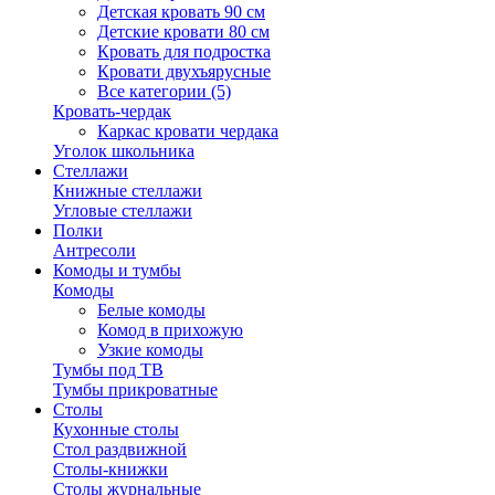
Детская кровать 90 см
Детские кровати 80 см
Кровать для подростка
Кровати двухъярусные
Все категории (5)
Кровать-чердак
Каркас кровати чердака
Уголок школьника
Стеллажи
Книжные стеллажи
Угловые стеллажи
Полки
Антресоли
Комоды и тумбы
Комоды
Белые комоды
Комод в прихожую
Узкие комоды
Тумбы под ТВ
Тумбы прикроватные
Столы
Кухонные столы
Стол раздвижной
Столы-книжки
Столы журнальные