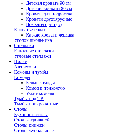
Детская кровать 90 см
Детские кровати 80 см
Кровать для подростка
Кровати двухъярусные
Все категории (5)
Кровать-чердак
Каркас кровати чердака
Уголок школьника
Стеллажи
Книжные стеллажи
Угловые стеллажи
Полки
Антресоли
Комоды и тумбы
Комоды
Белые комоды
Комод в прихожую
Узкие комоды
Тумбы под ТВ
Тумбы прикроватные
Столы
Кухонные столы
Стол раздвижной
Столы-книжки
Столы журнальные