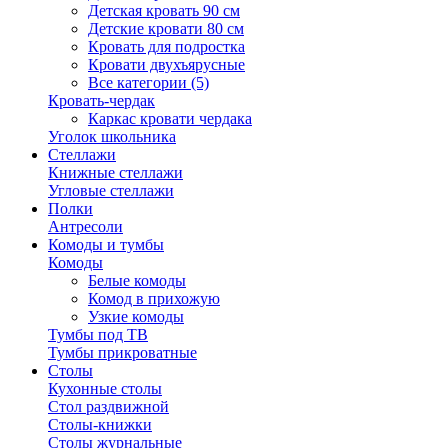
Детская кровать 90 см
Детские кровати 80 см
Кровать для подростка
Кровати двухъярусные
Все категории (5)
Кровать-чердак
Каркас кровати чердака
Уголок школьника
Стеллажи
Книжные стеллажи
Угловые стеллажи
Полки
Антресоли
Комоды и тумбы
Комоды
Белые комоды
Комод в прихожую
Узкие комоды
Тумбы под ТВ
Тумбы прикроватные
Столы
Кухонные столы
Стол раздвижной
Столы-книжки
Столы журнальные