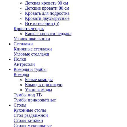
Детская кровать 90 см
Детские кровати 80 см
Кровать для подростка
Кровати двухъярусные
Все категории (5)
Кровать-чердак
Каркас кровати чердака
Уголок школьника
Стеллажи
Книжные стеллажи
Угловые стеллажи
Полки
Антресоли
Комоды и тумбы
Комоды
Белые комоды
Комод в прихожую
Узкие комоды
Тумбы под ТВ
Тумбы прикроватные
Столы
Кухонные столы
Стол раздвижной
Столы-книжки
Столы журнальные