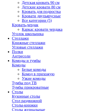
Детская кровать 90 см
Детские кровати 80 см
Кровать для подростка
Кровати двухъярусные
Все категории (5)
Кровать-чердак
Каркас кровати чердака
Уголок школьника
Стеллажи
Книжные стеллажи
Угловые стеллажи
Полки
Антресоли
Комоды и тумбы
Комоды
Белые комоды
Комод в прихожую
Узкие комоды
Тумбы под ТВ
Тумбы прикроватные
Столы
Кухонные столы
Стол раздвижной
Столы-книжки
Столы журнальные