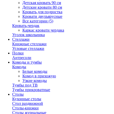
Детская кровать 90 см
Детские кровати 80 см
Кровать для подростка
Кровати двухъярусные
Все категории (5)
Кровать-чердак
Каркас кровати чердака
Уголок школьника
Стеллажи
Книжные стеллажи
Угловые стеллажи
Полки
Антресоли
Комоды и тумбы
Комоды
Белые комоды
Комод в прихожую
Узкие комоды
Тумбы под ТВ
Тумбы прикроватные
Столы
Кухонные столы
Стол раздвижной
Столы-книжки
Столы журнальные