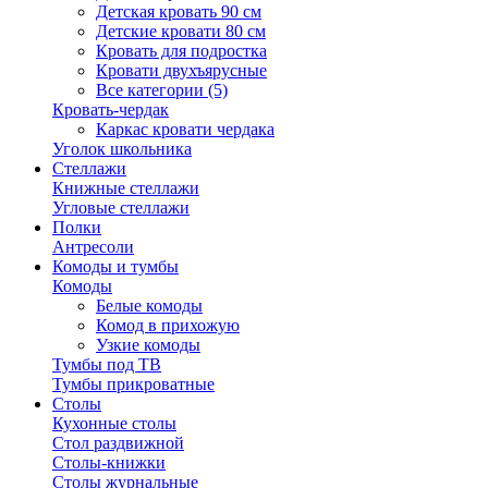
Детская кровать 90 см
Детские кровати 80 см
Кровать для подростка
Кровати двухъярусные
Все категории (5)
Кровать-чердак
Каркас кровати чердака
Уголок школьника
Стеллажи
Книжные стеллажи
Угловые стеллажи
Полки
Антресоли
Комоды и тумбы
Комоды
Белые комоды
Комод в прихожую
Узкие комоды
Тумбы под ТВ
Тумбы прикроватные
Столы
Кухонные столы
Стол раздвижной
Столы-книжки
Столы журнальные