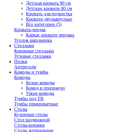
Детская кровать 90 см
Детские кровати 80 см
Кровать для подростка
Кровати двухъярусные
Все категории (5)
Кровать-чердак
Каркас кровати чердака
Уголок школьника
Стеллажи
Книжные стеллажи
Угловые стеллажи
Полки
Антресоли
Комоды и тумбы
Комоды
Белые комоды
Комод в прихожую
Узкие комоды
Тумбы под ТВ
Тумбы прикроватные
Столы
Кухонные столы
Стол раздвижной
Столы-книжки
Столы журнальные