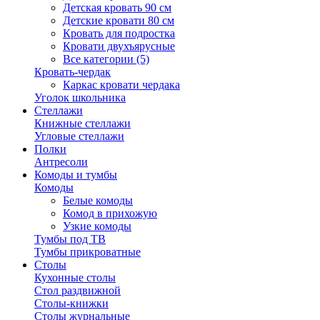
Детская кровать 90 см
Детские кровати 80 см
Кровать для подростка
Кровати двухъярусные
Все категории (5)
Кровать-чердак
Каркас кровати чердака
Уголок школьника
Стеллажи
Книжные стеллажи
Угловые стеллажи
Полки
Антресоли
Комоды и тумбы
Комоды
Белые комоды
Комод в прихожую
Узкие комоды
Тумбы под ТВ
Тумбы прикроватные
Столы
Кухонные столы
Стол раздвижной
Столы-книжки
Столы журнальные