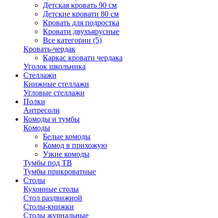
Детская кровать 90 см
Детские кровати 80 см
Кровать для подростка
Кровати двухъярусные
Все категории (5)
Кровать-чердак
Каркас кровати чердака
Уголок школьника
Стеллажи
Книжные стеллажи
Угловые стеллажи
Полки
Антресоли
Комоды и тумбы
Комоды
Белые комоды
Комод в прихожую
Узкие комоды
Тумбы под ТВ
Тумбы прикроватные
Столы
Кухонные столы
Стол раздвижной
Столы-книжки
Столы журнальные