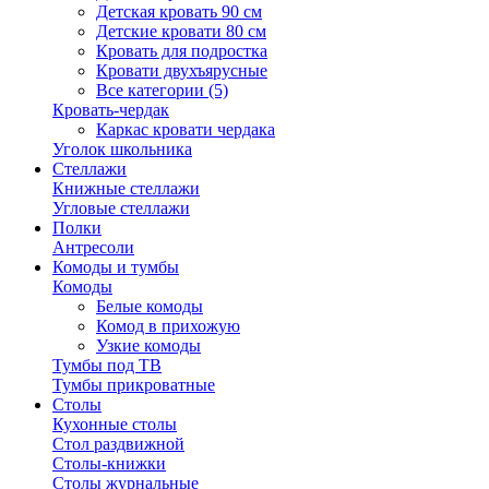
Детская кровать 90 см
Детские кровати 80 см
Кровать для подростка
Кровати двухъярусные
Все категории (5)
Кровать-чердак
Каркас кровати чердака
Уголок школьника
Стеллажи
Книжные стеллажи
Угловые стеллажи
Полки
Антресоли
Комоды и тумбы
Комоды
Белые комоды
Комод в прихожую
Узкие комоды
Тумбы под ТВ
Тумбы прикроватные
Столы
Кухонные столы
Стол раздвижной
Столы-книжки
Столы журнальные