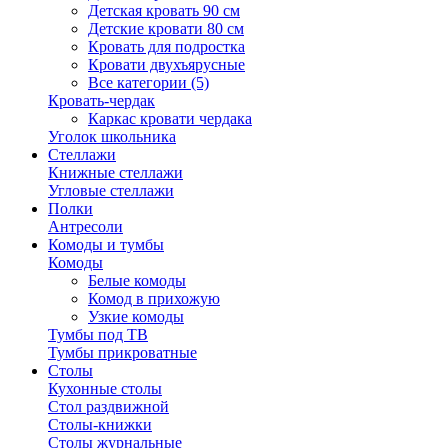
Детская кровать 90 см
Детские кровати 80 см
Кровать для подростка
Кровати двухъярусные
Все категории (5)
Кровать-чердак
Каркас кровати чердака
Уголок школьника
Стеллажи
Книжные стеллажи
Угловые стеллажи
Полки
Антресоли
Комоды и тумбы
Комоды
Белые комоды
Комод в прихожую
Узкие комоды
Тумбы под ТВ
Тумбы прикроватные
Столы
Кухонные столы
Стол раздвижной
Столы-книжки
Столы журнальные